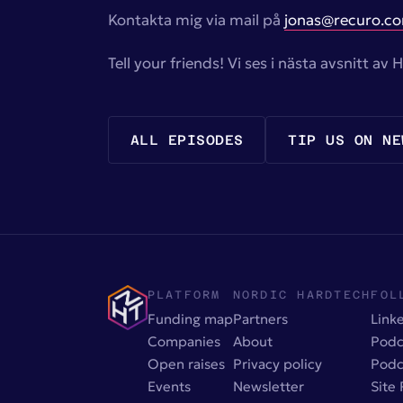
Kontakta mig via mail på
jonas@recuro.c
Tell your friends! Vi ses i nästa avsnitt a
ALL EPISODES
TIP US ON NE
PLATFORM
NORDIC HARDTECH
FOL
Funding map
Partners
Link
Companies
About
Podc
Open raises
Privacy policy
Podc
Events
Newsletter
Site