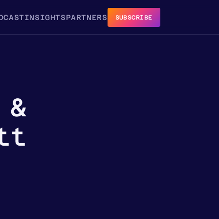
DCAST
INSIGHTS
PARTNERS
SUBSCRIBE
 &
tt