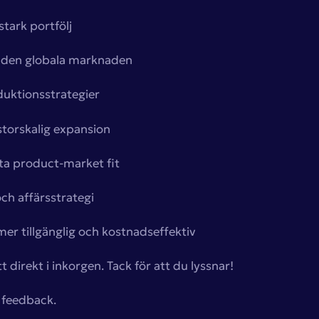
tark portfölj
på den globala marknaden
duktionsstrategier
 storskalig expansion
itta product-market fit
ch affärsstrategi
er tillgänglig och kostnadseffektiv
 direkt i inkorgen. Tack för att du lyssnar!
 feedback.