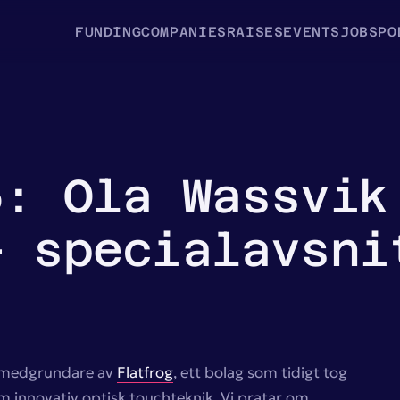
FUNDING
COMPANIES
RAISES
EVENTS
JOBS
PO
5: Ola Wassvik
– specialavsni
 medgrundare av
Flatfrog
, ett bolag som tidigt tog
m innovativ optisk touchteknik. Vi pratar om