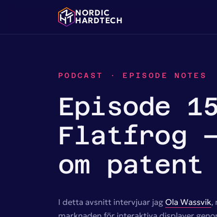
NORDIC
HARDTECH
PODCAST · EPISODE NOTES
Episode 1
Flatfrog 
om patent
I detta avsnitt intervjuar jag
Ola Wassvik
,
marknaden för interaktiva displayer geno