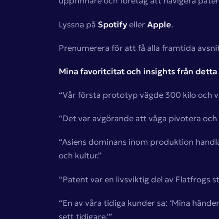
uppfinnare och företag att navigera pate
Lyssna på
Spotify
eller
Apple
.
Prenumerera för att få alla framtida avsnitt
Mina favoritcitat och insights från detta 
“Vår första prototyp vägde 300 kilo och v
“Det var avgörande att våga pivotera oc
“Asiens dominans inom produktion handla
och kultur.”
“Patent var en livsviktig del av Flatfrogs 
“En av våra tidiga kunder sa: ‘Mina händer
sett tidigare.’”