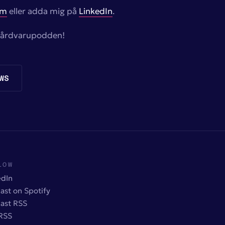
om
eller adda mig på
LinkedIn
.
v Hårdvarupodden!
WS
LOW
edIn
ast on Spotify
ast RSS
 RSS