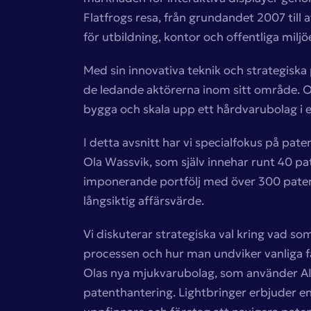
Flatfrogs resa, från grundandet 2007 till 
för utbildning, kontor och offentliga miljöe
Med sin innovativa teknik och strategiska
de ledande aktörerna inom sitt område. Ol
bygga och skala upp ett hårdvarubolag i
I detta avsnitt har vi specialfokus på pate
Ola Wassvik, som själv innehar runt 40 pa
imponerande portfölj med över 300 patent
långsiktig affärsvärde.
Vi diskuterar strategiska val kring vad so
processen och hur man undviker vanliga f
Olas nya mjukvarubolag, som använder AI f
patenthantering. Lightbringer erbjuder e